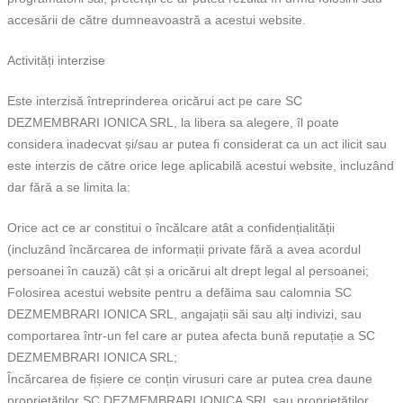
accesării de către dumneavoastră a acestui website.
Activități interzise
Este interzisă întreprinderea oricărui act pe care SC
DEZMEMBRARI IONICA SRL, la libera sa alegere, îl poate
considera inadecvat și/sau ar putea fi considerat ca un act ilicit sau
este interzis de către orice lege aplicabilă acestui website, incluzând
dar fără a se limita la:
Orice act ce ar constitui o încălcare atât a confidențialității
(incluzând încărcarea de informații private fără a avea acordul
persoanei în cauză) cât și a oricărui alt drept legal al persoanei;
Folosirea acestui website pentru a defăima sau calomnia SC
DEZMEMBRARI IONICA SRL, angajații săi sau alți indivizi, sau
comportarea într-un fel care ar putea afecta bună reputație a SC
DEZMEMBRARI IONICA SRL;
Încărcarea de fișiere ce conțin virusuri care ar putea crea daune
proprietăților SC DEZMEMBRARI IONICA SRL sau proprietăților