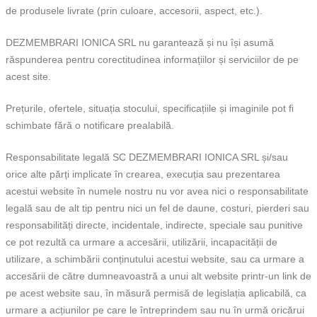
de produsele livrate (prin culoare, accesorii, aspect, etc.).
DEZMEMBRARI IONICA SRL nu garantează și nu își asumă
răspunderea pentru corectitudinea informațiilor și serviciilor de pe
acest site.
Prețurile, ofertele, situația stocului, specificațiile și imaginile pot fi
schimbate fără o notificare prealabilă.
Responsabilitate legală SC DEZMEMBRARI IONICA SRL și/sau
orice alte părți implicate în crearea, execuția sau prezentarea
acestui website în numele nostru nu vor avea nici o responsabilitate
legală sau de alt tip pentru nici un fel de daune, costuri, pierderi sau
responsabilități directe, incidentale, indirecte, speciale sau punitive
ce pot rezultă ca urmare a accesării, utilizării, incapacității de
utilizare, a schimbării conținutului acestui website, sau ca urmare a
accesării de către dumneavoastră a unui alt website printr-un link de
pe acest website sau, în măsură permisă de legislația aplicabilă, ca
urmare a acțiunilor pe care le întreprindem sau nu în urmă oricărui