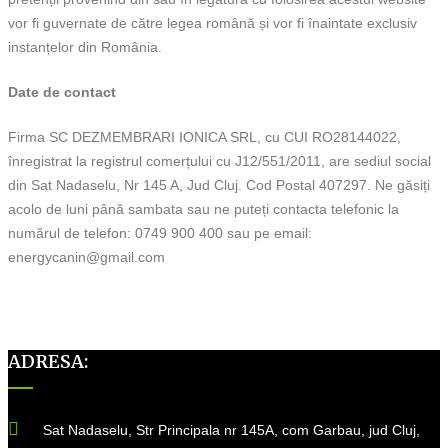
vor fi guvernate de către legea română și vor fi înaintate exclusiv
instanțelor din România.
Date de contact
Firma SC DEZMEMBRARI IONICA SRL, cu CUI RO28144022,
înregistrat la registrul comerțului cu J12/551/2011, are sediul social
din Sat Nadaselu, Nr 145 A, Jud Cluj. Cod Postal 407297. Ne găsiți
acolo de luni până sambata sau ne puteți contacta telefonic la
numărul de telefon: 0749 900 400 sau pe email:
energycanin@gmail.com
ADRESA:
Sat Nadaselu, Str Principala nr 145A, com Garbau, jud Cluj,