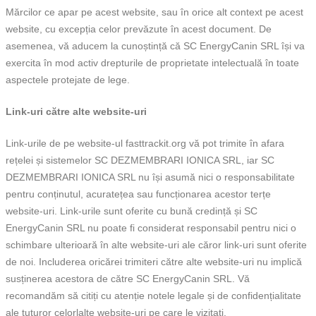
Mărcilor ce apar pe acest website, sau în orice alt context pe acest
website, cu excepția celor prevăzute în acest document. De
asemenea, vă aducem la cunoștință că SC EnergyCanin SRL își va
exercita în mod activ drepturile de proprietate intelectuală în toate
aspectele protejate de lege.
Link-uri către alte website-uri
Link-urile de pe website-ul fasttrackit.org vă pot trimite în afara
rețelei și sistemelor SC DEZMEMBRARI IONICA SRL, iar SC
DEZMEMBRARI IONICA SRL nu își asumă nici o responsabilitate
pentru conținutul, acuratețea sau funcționarea acestor terțe
website-uri. Link-urile sunt oferite cu bună credință și SC
EnergyCanin SRL nu poate fi considerat responsabil pentru nici o
schimbare ulterioară în alte website-uri ale căror link-uri sunt oferite
de noi. Includerea oricărei trimiteri către alte website-uri nu implică
susținerea acestora de către SC EnergyCanin SRL. Vă
recomandăm să citiți cu atenție notele legale și de confidențialitate
ale tuturor celorlalte website-uri pe care le vizitați.