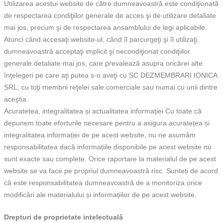
Utilizarea acestui website de către dumneavoastră este condiţionată
de respectarea condiţiilor generale de acces şi de utilizare detaliate
mai jos, precum şi de respectarea ansamblului de legi aplicabile.
Atunci când accesaţi website-ul, când îl parcurgeţi şi îl utilizaţi,
dumneavoastră acceptaţi implicit şi necondiţionat condiţiilor
generale detaliate mai jos, care prevalează asupra oricărei alte
înţelegeri pe care aţi putea s-o aveţi cu SC DEZMEMBRARI IONICA
SRL, cu toţi membrii reţelei sale comerciale sau numai cu unii dintre
aceştia.
Acuratețea, integralitatea și actualitatea informației Cu toate că
depunem toate eforturile necesare pentru a asigura acuratețea și
integralitatea informației de pe acest website, nu ne asumăm
responsabilitatea dacă informațiile disponibile pe acest website nu
sunt exacte sau complete. Orice raportare la materialul de pe acest
website se va face pe propriul dumneavoastră risc. Sunteți de acord
că este responsabilitatea dumneavoastră de a monitoriza orice
modificări ale materialului și informațiilor de pe acest website.
Drepturi de proprietate intelectuală