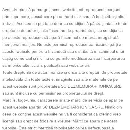
Aveți dreptul să parcurgeți acest website, să reproduceti porțiuni
prin imprimare, descărcare pe un hard disk sau să le distribuiți altor
indivizi. Acestea se pot face doar cu condiția să păstrați intacte toate
drepturile de autor și alte însemne de proprietate și cu condiția ca
pe aceste reproduceri să apară însemnul de marca înregistrată
menționat mai jos. Nu este permisă reproducerea niciunei părți a
acestui website pentru a fi vândută sau distribuită în schimbul unui
câștig comercial și nici nu se permite modificarea sau încorporarea
sa în orice alte lucrări, publicații sau website-uri.
Toate drepturile de autor, mărcile și orice alte drepturi de proprietate
intelectuală din toate textele, imaginile sau alte materiale de pe
acest website sunt proprietatea SC DEZMEMBRARI IONICA SRL
sau sunt incluse cu permisiunea proprietarului de drept.
Mărcile, logo-urile, caracterele și alte mărci de serviciu ce apar pe
acest website aparțin SC DEZMEMBRARI IONICA SRL. Nimic din
ceea ce conține acest website nu va fi considerat ca oferind vreo
licență sau drept de folosire a vreunei Mărci ce apare pe acest
website. Este strict interzisă folosirea/folosirea defectuoasă a