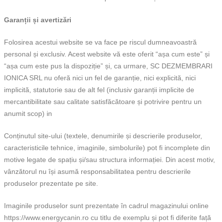
Garanții și avertizări
Folosirea acestui website se va face pe riscul dumneavoastră
personal și exclusiv. Acest website vă este oferit “așa cum este” și
“așa cum este pus la dispoziție” și, ca urmare, SC DEZMEMBRARI
IONICA SRL nu oferă nici un fel de garanție, nici explicită, nici
implicită, statutorie sau de alt fel (inclusiv garanții implicite de
mercantibilitate sau calitate satisfăcătoare și potrivire pentru un
anumit scop) in
Conținutul site-ului (textele, denumirile și descrierile produselor,
caracteristicile tehnice, imaginile, simbolurile) pot fi incomplete din
motive legate de spațiu și/sau structura informației. Din acest motiv,
vânzătorul nu își asumă responsabilitatea pentru descrierile
produselor prezentate pe site.
Imaginile produselor sunt prezentate în cadrul magazinului online
https://www.energycanin.ro cu titlu de exemplu și pot fi diferite față