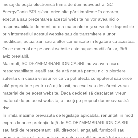
mesaj de poștă electronică trimis de dumneavoastră. SC
EnergyCanin SRL și/sau orice alte părți implicate în crearea,
execuția sau prezentarea acestui website nu vor avea nici o
responsabilitate de menținere a materialelor și serviciilor disponibile
prin intermediul acestui website sau de transmitere a unor
modificări, actualizări sau a altor comunicate în legătură cu acestea.
Orice material de pe acest website este supus modificărilor, fără
aviz prealabil.
Mai mult, SC DEZMEMBRARI IONICA SRL nu va avea nici o
responsabilitate legală sau de altă natură pentru nici o pierdere
suferită din cauza virusurilor ce vă pot afecta computerul sau orice
altă proprietate pentru că ați folosit, accesat sau descărcat vreun
material de pe acest website. Dacă decideți să descărcați vreun
material de pe acest website, o faceți pe propriul dumneavoastră
risc.
În limita maximă prevăzută de legislația aplicabilă, renunțați în mod
expres la orice pretenție față de SC DEZMEMBRARI IONICA SRL
sau față de reprezentanții săi, directorii, angajații, furnizorii sau
programatorii săi, pretenții ce ar putea rezultă în urmă folosirii sau