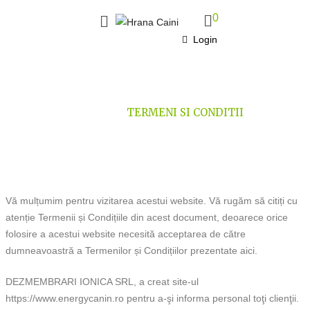
0
Login
TERMENI SI CONDITII
HOME
>
TERMENI SI CONDITII
Vă mulțumim pentru vizitarea acestui website. Vă rugăm să citiți cu
atenție Termenii și Condițiile din acest document, deoarece orice
folosire a acestui website necesită acceptarea de către
dumneavoastră a Termenilor și Condițiilor prezentate aici.
DEZMEMBRARI IONICA SRL, a creat site-ul
https://www.energycanin.ro pentru a-şi informa personal toţi clienţii.