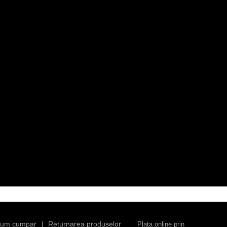
um cumpar
Returnarea produselor
Plata online prin