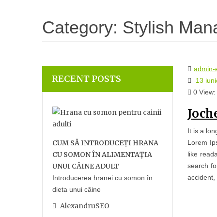
Category:
Stylish Man
admin-
RECENT POSTS
13 iun
0
View:
Joch
It is a lo
CUM SĂ INTRODUCEȚI HRANA
Lorem Ips
CU SOMON ÎN ALIMENTAȚIA
like read
UNUI CÂINE ADULT
search fo
accident,
Introducerea hranei cu somon în
dieta unui câine
AlexandruSEO