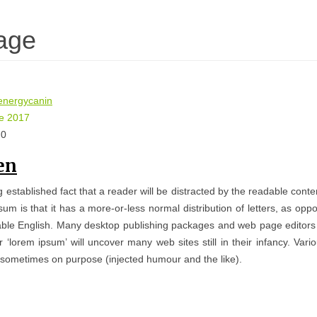
age
energycanin
ie 2017
 0
en
ng established fact that a reader will be distracted by the readable cont
um is that it has a more-or-less normal distribution of letters, as opp
able English. Many desktop publishing packages and web page editors
r ‘lorem ipsum’ will uncover many web sites still in their infancy. V
 sometimes on purpose (injected humour and the like).