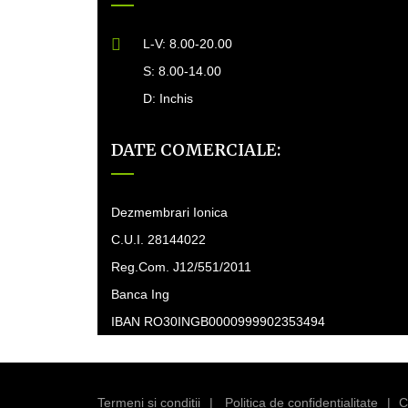
L-V: 8.00-20.00
S: 8.00-14.00
D: Inchis
DATE COMERCIALE:
Dezmembrari Ionica
C.U.I. 28144022
Reg.Com. J12/551/2011
Banca Ing
IBAN RO30INGB0000999902353494
Termeni si conditii
Politica de confidențialitate
C